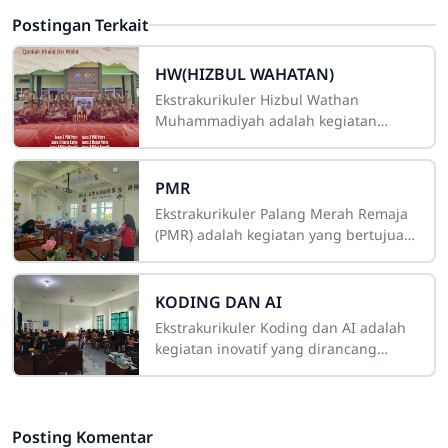
Postingan Terkait
HW(HIZBUL WAHATAN)
Ekstrakurikuler Hizbul Wathan
Muhammadiyah adalah kegiatan
kepanduan yang bertujuan
membentuk generasi muda yang
beriman, berilmu, dan beramal
PMR
melalui
Ekstrakurikuler Palang Merah Remaja
(PMR) adalah kegiatan yang bertujuan
membentuk siswa menjadi pribadi
yang peduli, tanggap, dan terampil
dalam
KODING DAN AI
Ekstrakurikuler Koding dan AI adalah
kegiatan inovatif yang dirancang
untuk membekali siswa dengan
keterampilan abad ke-21 di bidang
teknologi dan
Posting Komentar