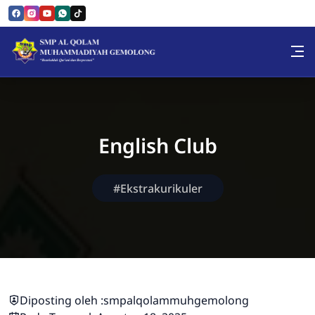
Skip to Content
SMP AL QOLAM MUHAMMAD
English Club
#Ekstrakurikuler
Diposting oleh :
smpalqolammuhgemolong