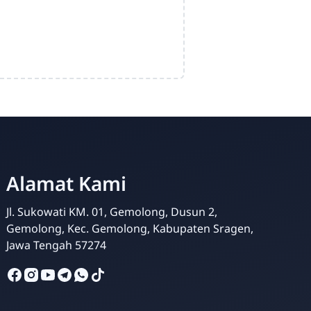
Alamat Kami
Admin SMP Al Qolam
Online
Jl. Sukowati KM. 01, Gemolong, Dusun 2,
Gemolong, Kec. Gemolong, Kabupaten Sragen,
Jawa Tengah 57274