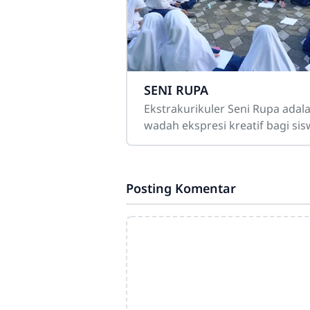
SENI RUPA
Ekstrakurikuler Seni Rupa adal
wadah ekspresi kreatif bagi si
yang memiliki minat dalam dun
visual dan artistik. Melalui
kegiatan seperti
Posting Komentar