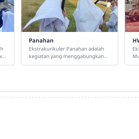
Panahan
H
ah
Ekstrakurikuler Panahan adalah
Ek
swa
kegiatan yang menggabungkan
Mu
ia
ketenangan, fokus, dan ketepatan
ke
dalam satu olahraga yang elegan
me
dan menantang. Siswa
be
me