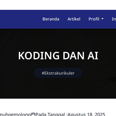
MADIYAH GEMOLONG
Beranda
Artikel
Profil
I
KODING DAN AI
#Ekstrakurikuler
muhgemolong
Pada Tanggal :
Agustus 18, 2025