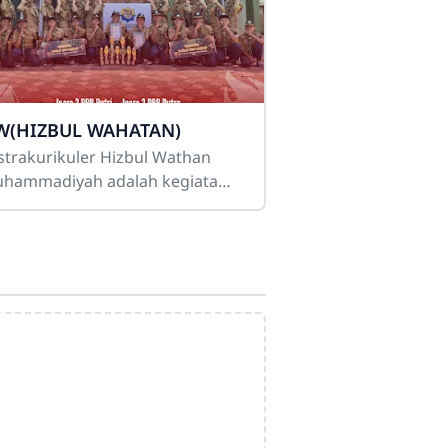
W(HIZBUL WAHATAN)
strakurikuler Hizbul Wathan
hammadiyah adalah kegiatan
panduan yang bertujuan
mbentuk generasi muda yang
riman, berilmu, dan beramal
lalui